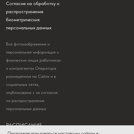
Согласие на обработку и
распространение
биометрических
персональных данных
Все фотоизображения и
персональная информация о
физических лицах работниках
и контрагентах Оператора
размещенная на Сайте и в
социальных сетях,
опубликована с их согласия
на распространение
персональных данных
РАСПИСАНИЕ
КОНТАКТЫ
Продолжая пользоваться настоящим сайтом в